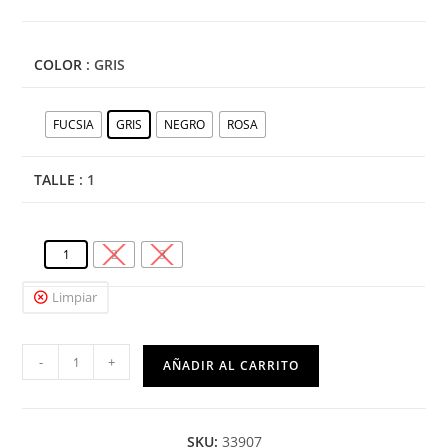
COLOR
: GRIS
FUCSIA
GRIS
NEGRO
ROSA
TALLE
: 1
1
2
3
Limpiar
-
+
AÑADIR AL CARRITO
SKU:
33907