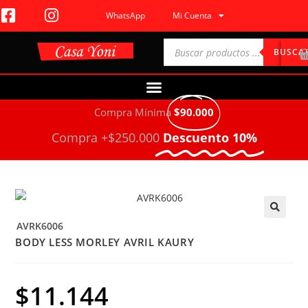
WhatsApp
Mi Cuenta
BUSCA
Compra Mínima
$90.000
Compra +$250.000
Descuento 10%
AVRK6006
🔍
BODY LESS MORLEY AVRIL KAURY
$
11.144