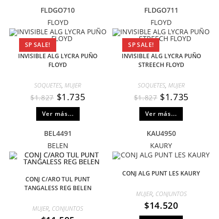
FLDGO710
FLDGO711
FLOYD
FLOYD
SP SALE!
SP SALE!
INVISIBLE ALG LYCRA PUÑO
INVISIBLE ALG LYCRA PUÑO
FLOYD
STREECH FLOYD
SOQUETES
,
MUJER
SOQUETES
,
MUJER
$
1.735
$
1.735
$
1.827
$
1.827
Ver más...
Ver más...
BEL4491
KAU4950
BELEN
KAURY
CONJ ALG PUNT LES KAURY
CONJ C/ARO TUL PUNT
TANGALESS REG BELEN
MUJER
,
CONJUNTOS
$
14.520
MUJER
,
CONJUNTOS